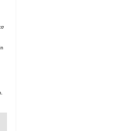
cơ
in
h.