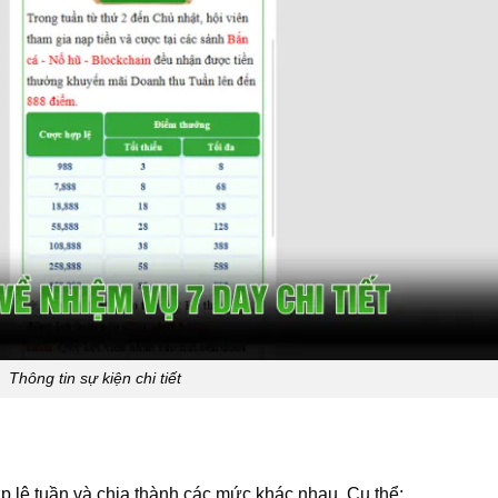
Thông tin sự kiện chi tiết
 lệ tuần và chia thành các mức khác nhau. Cụ thể: