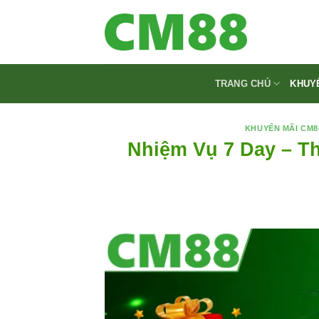
Bỏ
qua
nội
dung
TRANG CHỦ
KHUY
KHUYẾN MÃI CM8
Nhiệm Vụ 7 Day – T