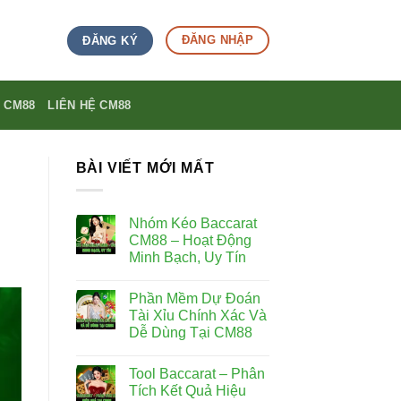
ĐĂNG NHẬP
ĐĂNG KÝ
Ý CM88
LIÊN HỆ CM88
BÀI VIẾT MỚI MẤT
Nhóm Kéo Baccarat
CM88 – Hoạt Động
Minh Bạch, Uy Tín
Không
có
Phần Mềm Dự Đoán
bình
luận
Tài Xỉu Chính Xác Và
ở
Dễ Dùng Tại CM88
Nhóm
Kéo
Không
Baccarat
có
CM88
Tool Baccarat – Phân
bình
–
luận
Tích Kết Quả Hiệu
Hoạt
ở