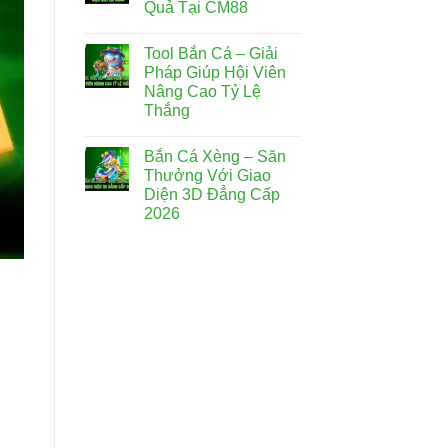
Động
Quả Tại CM88
Phần
Minh
Mềm
Bạch,
Không
Dự
Uy
có
Đoán
Tool Bắn Cá – Giải
Tín
bình
Tài
luận
Pháp Giúp Hội Viên
Xỉu
ở
Chính
Nâng Cao Tỷ Lệ
Tool
Xác
Baccarat
Thắng
Và
–
Dễ
Phân
Không
Dùng
Tích
có
Tại
Bắn Cá Xèng – Săn
Kết
bình
CM88
Quả
luận
Thưởng Với Giao
ở
Hiệu
Diện 3D Đẳng Cấp
Tool
Quả
Bắn
Tại
2026
Cá
CM88
–
Không
Giải
có
Pháp
bình
Giúp
luận
ở
Hội
Bắn
Viên
Cá
Nâng
Xèng
Cao
–
Tỷ
i
Săn
Lệ
Thưởng
Thắng
Với
Giao
Diện
3D
Đẳng
Cấp