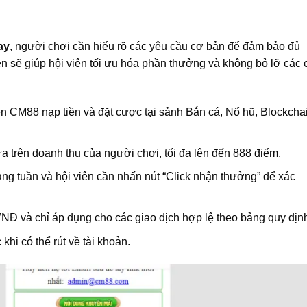
ay
, người chơi cần hiểu rõ các yêu cầu cơ bản để đảm bảo đủ
ện sẽ giúp hội viên tối ưu hóa phần thưởng và không bỏ lỡ các 
ên CM88 nạp tiền và đặt cược tại sảnh Bắn cá, Nổ hũ, Blockcha
ựa trên doanh thu của người chơi, tối đa lên đến 888 điểm.
ng tuần và hội viên cần nhấn nút “Click nhận thưởng” để xác
Đ và chỉ áp dụng cho các giao dịch hợp lệ theo bảng quy địn
khi có thể rút về tài khoản.