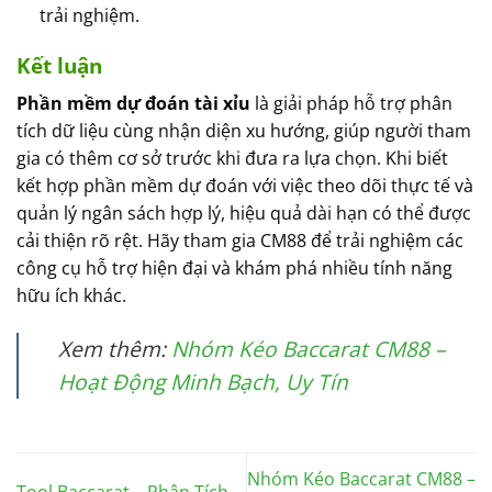
trải nghiệm.
Kết luận
Phần mềm dự đoán tài xỉu
là giải pháp hỗ trợ phân
tích dữ liệu cùng nhận diện xu hướng, giúp người tham
gia có thêm cơ sở trước khi đưa ra lựa chọn. Khi biết
kết hợp phần mềm dự đoán với việc theo dõi thực tế và
quản lý ngân sách hợp lý, hiệu quả dài hạn có thể được
cải thiện rõ rệt. Hãy tham gia CM88 để trải nghiệm các
công cụ hỗ trợ hiện đại và khám phá nhiều tính năng
hữu ích khác.
Xem thêm:
Nhóm Kéo Baccarat CM88 –
Hoạt Động Minh Bạch, Uy Tín
Nhóm Kéo Baccarat CM88 –