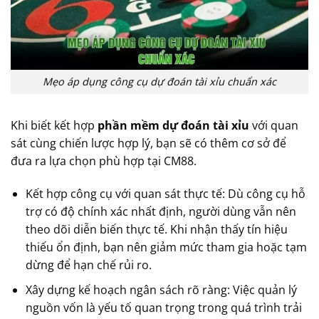
Mẹo áp dụng công cụ dự đoán tài xỉu chuẩn xác
Khi biết kết hợp
phần mềm dự đoán tài xỉu
với quan
sát cùng chiến lược hợp lý, bạn sẽ có thêm cơ sở để
đưa ra lựa chọn phù hợp tại CM88.
Kết hợp công cụ với quan sát thực tế: Dù công cụ hỗ
trợ có độ chính xác nhất định, người dùng vẫn nên
theo dõi diễn biến thực tế. Khi nhận thấy tín hiệu
thiếu ổn định, bạn nên giảm mức tham gia hoặc tạm
dừng để hạn chế rủi ro.
Xây dựng kế hoạch ngân sách rõ ràng: Việc quản lý
nguồn vốn là yếu tố quan trọng trong quá trình trải