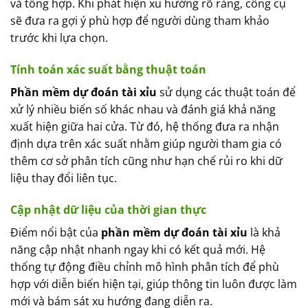
và tổng hợp. Khi phát hiện xu hướng rõ ràng, công cụ
sẽ đưa ra gợi ý phù hợp để người dùng tham khảo
trước khi lựa chọn.
Tính toán xác suất bằng thuật toán
Phần mềm dự đoán tài xỉu
sử dụng các thuật toán để
xử lý nhiều biến số khác nhau và đánh giá khả năng
xuất hiện giữa hai cửa. Từ đó, hệ thống đưa ra nhận
định dựa trên xác suất nhằm giúp người tham gia có
thêm cơ sở phân tích cũng như hạn chế rủi ro khi dữ
liệu thay đổi liên tục.
Cập nhật dữ liệu của thời gian thực
Điểm nổi bật của
phần mềm dự đoán tài xỉu
là khả
năng cập nhật nhanh ngay khi có kết quả mới. Hệ
thống tự động điều chỉnh mô hình phân tích để phù
hợp với diễn biến hiện tại, giúp thông tin luôn được làm
mới và bám sát xu hướng đang diễn ra.