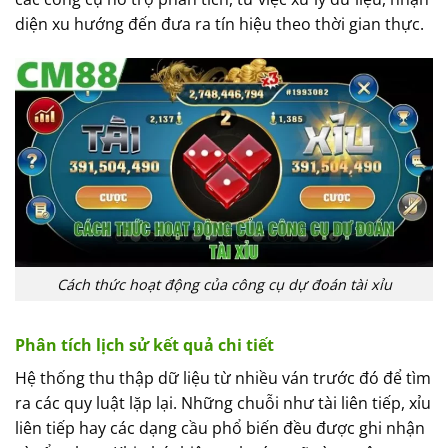
diện xu hướng đến đưa ra tín hiệu theo thời gian thực.
Cách thức hoạt động của công cụ dự đoán tài xỉu
Phân tích lịch sử kết quả chi tiết
Hệ thống thu thập dữ liệu từ nhiều ván trước đó để tìm
ra các quy luật lặp lại. Những chuỗi như tài liên tiếp, xỉu
liên tiếp hay các dạng cầu phổ biến đều được ghi nhận