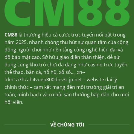
Tỷ
Với
Lệ
Giao
Thắng
Diện
3D
Đẳng
Cấp
2026
CM88
là thương hiệu cá cược trực tuyến nổi bật trong
năm 2025, nhanh chóng thu hút sự quan tâm của cộng
đồng người chơi nhờ nền tảng công nghệ hiện đại và
độ bảo mật cao. Sở hữu giao diện thân thiện, dễ sử
dụng cùng kho trò chơi đa dạng như casino trực tuyến,
thể thao, bắn cá, nổ hũ, xổ số…,
xn--
lckh1a7bzah4vuep800dps3c.jp.net
– website đại lý
chính thức – cam kết mang đến môi trường giải trí an
toàn, minh bạch và cơ hội săn thưởng hấp dẫn cho mọi
hội viên.
VỀ CHÚNG TÔI